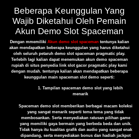
Beberapa Keunggulan Yang
Wajib Diketahui Oleh Pemain
Akun Demo Slot Spaceman
Dengan mmemiliki
Akun demo slot spaceman
tentunya kalian
akan mendapatkan beberapa keunggulan yang harus diketahui
oleh seluruh petaruh demo slot spaceman pragmatic play.
Terlebih lagi kalian dapat menemukan akun demo spaceman
rupiah di situs penyedia link slot gacor pragmatic play kami
dengan mudah. tentunya kalian akan mendapatkan beberapa
keunggulan main spaceman slot demo seperti:
1. Tampilan spaceman demo slot yang lebih
menarik
Spaceman demo slot memberikan berbagai macam koleksi
yang sangat menarik seperti tema tema yang tidak
membosankan. Serta menyediakan ratusan pilihan game
yang memiliki gaya bermain yang berbeda beda dan unik.
Tidak hanya itu kualitas grafik dan audio yang sangat enak
dipandang, serta menyediakan bonus dan hadiah jackpot