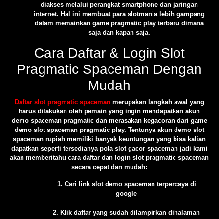
diakses melalui perangkat smartphone dan jaringan
internet. Hal ini membuat para slotmania lebih gampang
dalam memainkan game pragmatic play terbaru dimana
saja dan kapan saja.
Cara Daftar & Login Slot
Pragmatic Spaceman Dengan
Mudah
Daftar slot pragmatic spaceman
merupakan langkah awal yang
harus dilakukan oleh pemain yang ingin mendapatkan akun
demo spaceman pragmatic dan merasakan kegacoran dari game
demo slot spaceman pragmatic play. Tentunya akun demo slot
spaceman rupiah memiliki banyak keuntungan yang bisa kalian
dapatkan seperti tersedianya pola slot gacor spaceman jadi kami
akan memberitahu cara daftar dan login slot pragmatic spaceman
secara cepat dan mudah:
1. Cari link slot demo spaceman terpercaya di
google
2. Klik daftar yang sudah dilampirkan dihalaman