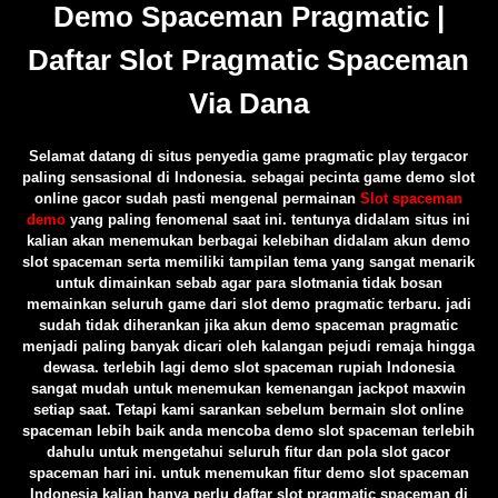
Demo Spaceman Pragmatic |
Daftar Slot Pragmatic Spaceman
Via Dana
Selamat datang di situs penyedia game pragmatic play tergacor
paling sensasional di Indonesia. sebagai pecinta game demo slot
online gacor sudah pasti mengenal permainan
Slot spaceman
demo
yang paling fenomenal saat ini. tentunya didalam situs ini
kalian akan menemukan berbagai kelebihan didalam akun demo
slot spaceman serta memiliki tampilan tema yang sangat menarik
untuk dimainkan sebab agar para slotmania tidak bosan
memainkan seluruh game dari slot demo pragmatic terbaru. jadi
sudah tidak diherankan jika akun demo spaceman pragmatic
menjadi paling banyak dicari oleh kalangan pejudi remaja hingga
dewasa. terlebih lagi demo slot spaceman rupiah Indonesia
sangat mudah untuk menemukan kemenangan jackpot maxwin
setiap saat. Tetapi kami sarankan sebelum bermain slot online
spaceman lebih baik anda mencoba demo slot spaceman terlebih
dahulu untuk mengetahui seluruh fitur dan pola slot gacor
spaceman hari ini. untuk menemukan fitur demo slot spaceman
Indonesia kalian hanya perlu daftar slot pragmatic spaceman di