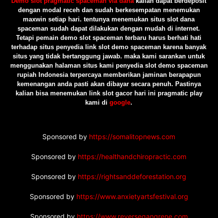
Demo slot pragmatic spaceman via dana
kalian dapat berdeposit
dengan modal receh dan sudah berkesempatan menemukan
maxwin setiap hari. tentunya menemukan situs slot dana
spaceman sudah dapat dilakukan dengan mudah di internet.
Tetapi pemain demo slot spaceman terbaru harus berhati hati
terhadap situs penyedia link slot demo spaceman karena banyak
situs yang tidak bertanggung jawab. maka kami sarankan untuk
menggunakan halaman situs kami penyedia slot demo spaceman
rupiah Indonesia terpercaya memberikan jaminan berapapun
kemenangan anda pasti akan dibayar secara penuh. Pastinya
kalian bisa menemukan link slot gacor hari ini pragmatic play
kami di
google
.
Sponsored by
https://somalitopnews.com
Sponsored by
https://healthandchiropractic.com
Sponsored by
https://rightsanddeforestation.org
Sponsored by
https://www.anxietyartsfestival.org
Sponsored by
https://www.reversegangrene.com