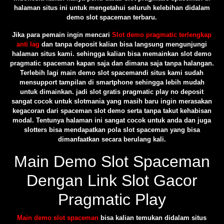
halaman situs ini untuk mengetahui seluruh kelebihan didalam
demo slot spaceman terbaru.
Jika para pemain ingin mencari
Slot demo pragmatic terlengkap
anti lag
dan tanpa deposit kalian bisa langsung mengunjungi
halaman situs kami. sehingga kalian bisa memainkan slot demo
pragmatic spaceman kapan saja dan dimana saja tanpa halangan.
Terlebih lagi main demo slot spacemandi situs kami sudah
mensupport tampilan di smartphone sehingga lebih mudah
untuk dimainkan. jadi slot gratis pragmatic play no deposit
sangat cocok untuk slotmania yang masih baru ingin merasakan
kegacoran dari spaceman slot demo serta tanpa takut kehabisan
modal. Tentunya halaman ini sangat cocok untuk anda dan juga
slotters bisa mendapatkan pola slot spaceman yang bisa
dimanfaatkan secara berulang kali.
Main Demo Slot Spaceman
Dengan Link Slot Gacor
Pragmatic Play
Main demo slot spaceman
bisa kalian temukan didalam situs